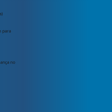
a)
m para
dança no