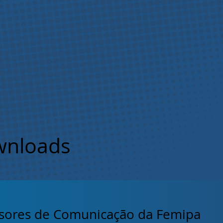
nloads
ssores de Comunicação da Femipa