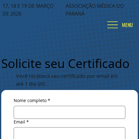
17, 18 E 19 DE MARÇO
ASSOCIAÇÃO MÉDICA DO
DE 2026
PARANÁ
MENU
Solicite seu Certificado
Você receberá seu certificado por email em
até 1 dia útil.
Nome completo
*
Email
*