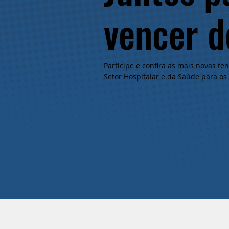
vencer d
Participe e confira as mais novas t
Setor Hospitalar e da Saúde para os