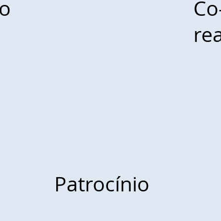
ão
Co
re
Patrocínio