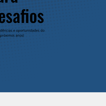
esafios
endências e oportunidades do
 próximos anos!